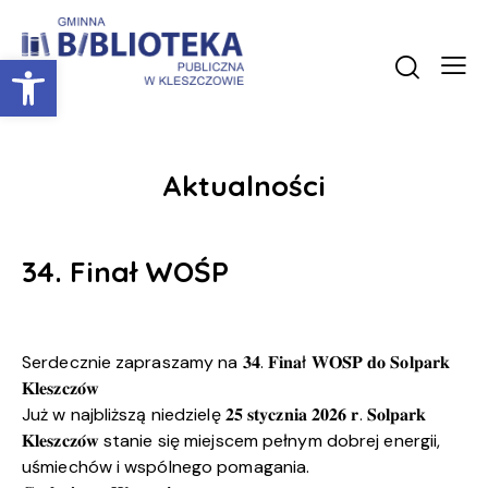
Otwórz pasek narzędzi
Aktualności
34. Finał WOŚP
Serdecznie zapraszamy na 𝟑𝟒. 𝐅𝐢𝐧𝐚ł 𝐖𝐎𝐒́𝐏 𝐝𝐨 𝐒𝐨𝐥𝐩𝐚𝐫𝐤
𝐊𝐥𝐞𝐬𝐳𝐜𝐳𝐨́𝐰
Już w najbliższą niedzielę 𝟐𝟓 𝐬𝐭𝐲𝐜𝐳𝐧𝐢𝐚 𝟐𝟎𝟐𝟔 𝐫. 𝐒𝐨𝐥𝐩𝐚𝐫𝐤
𝐊𝐥𝐞𝐬𝐳𝐜𝐳𝐨́𝐰 stanie się miejscem pełnym dobrej energii,
uśmiechów i wspólnego pomagania.