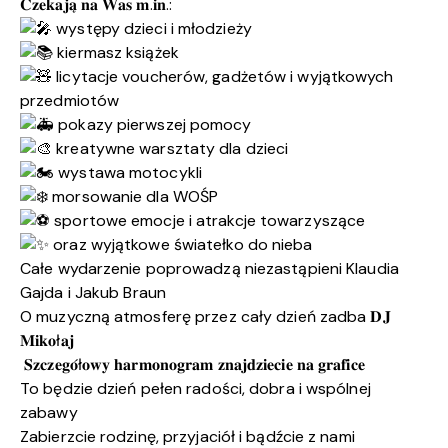
𝐂𝐳𝐞𝐤𝐚𝐣𝐚̨ 𝐧𝐚 𝐖𝐚𝐬 𝐦.𝐢𝐧.:
występy dzieci i młodzieży
kiermasz książek
licytacje voucherów, gadżetów i wyjątkowych
przedmiotów
pokazy pierwszej pomocy
kreatywne warsztaty dla dzieci
wystawa motocykli
morsowanie dla WOŚP
sportowe emocje i atrakcje towarzyszące
oraz wyjątkowe światełko do nieba
Całe wydarzenie poprowadzą niezastąpieni Klaudia
Gajda i
Jakub Braun
O muzyczną atmosferę przez cały dzień zadba 𝐃𝐉
𝐌𝐢𝐤𝐨ł𝐚𝐣
𝐒𝐳𝐜𝐳𝐞𝐠𝐨́ł𝐨𝐰𝐲 𝐡𝐚𝐫𝐦𝐨𝐧𝐨𝐠𝐫𝐚𝐦 𝐳𝐧𝐚𝐣𝐝𝐳𝐢𝐞𝐜𝐢𝐞 𝐧𝐚 𝐠𝐫𝐚𝐟𝐢𝐜𝐞
To będzie dzień pełen radości, dobra i wspólnej
zabawy
Zabierzcie rodzinę, przyjaciół i bądźcie z nami