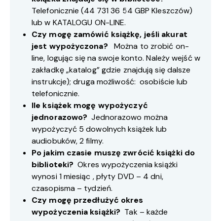
Telefonicznie (
44 731 36 54
GBP Kleszczów)
lub w
KATALOGU ON-LINE
.
Czy mogę zamówić książkę, jeśli akurat
jest wypożyczona?
Można to zrobić on-
line, logując się na swoje konto. Należy wejść w
zakładkę „katalog” gdzie znajdują się dalsze
instrukcje); druga możliwość: osobiście lub
telefonicznie.
Ile książek mogę wypożyczyć
jednorazowo?
Jednorazowo można
wypożyczyć 5 dowolnych książek lub
audiobuków, 2 filmy.
Po jakim czasie muszę zwrócić książki do
biblioteki?
Okres wypożyczenia książki
wynosi 1 miesiąc , płyty DVD – 4 dni,
czasopisma – tydzień.
Czy mogę przedłużyć okres
wypożyczenia książki?
Tak – każde