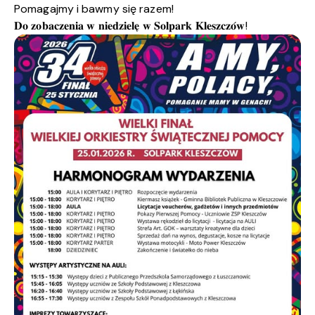
Pomagajmy i bawmy się razem!
𝐃𝐨 𝐳𝐨𝐛𝐚𝐜𝐳𝐞𝐧𝐢𝐚 𝐰 𝐧𝐢𝐞𝐝𝐳𝐢𝐞𝐥𝐞̨ 𝐰 𝐒𝐨𝐥𝐩𝐚𝐫𝐤 𝐊𝐥𝐞𝐬𝐳𝐜𝐳𝐨́𝐰!