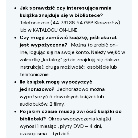
Jak sprawdzić czy interesująca mnie
książka znajduje się w bibliotece?
Telefonicznie (
44 731 36 54
GBP Kleszczów)
lub w
KATALOGU ON-LINE
.
Czy mogę zamówić książkę, jeśli akurat
jest wypożyczona?
Można to zrobić on-
line, logując się na swoje konto. Należy wejść w
zakładkę „katalog” gdzie znajdują się dalsze
instrukcje); druga możliwość: osobiście lub
telefonicznie.
Ile książek mogę wypożyczyć
jednorazowo?
Jednorazowo można
wypożyczyć 5 dowolnych książek lub
audiobuków, 2 filmy.
Po jakim czasie muszę zwrócić książki do
biblioteki?
Okres wypożyczenia książki
wynosi 1 miesiąc , płyty DVD – 4 dni,
czasopisma – tydzień.