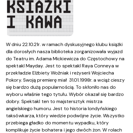
W dniu 22.10.21r. w ramach dyskusyjnego klubu książki
dla dorosłych nasza biblioteka zorganizowała wyjazd
do Teatru im. Adama Mickiewicza do Częstochowy na
spektakl Mayday. Jest to spektakl Raya Conneya w
przekładzie Elżbiety Woźniak i reżyserii Wojciecha
Pokory. Swoją premierę miał 31.01.1998r. a wciąż cieszy
się bardzo dużą popularnością. To skłoniło nas do
wyboru właśnie tego tytułu. Wybór okazał się bardzo
dobry. Spektakl ten to majstersztyk mistrza
angielskiego humoru. Jest to historia londyńskiego
taksówkarza, który wiedzie podwójne życie. Wszystko
przebiega gładko do momentu wypadku, który
komplikuje życie bohatera i jego dwóch żon. W rolach