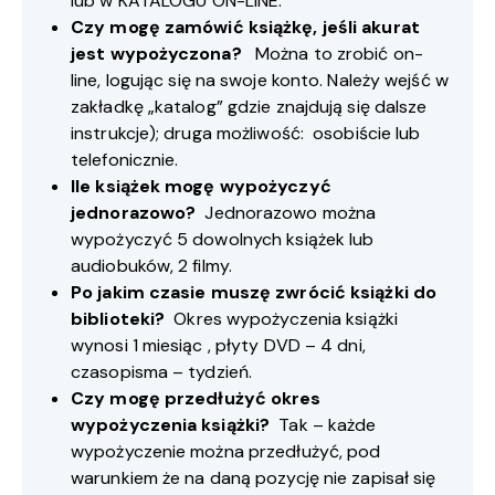
lub w
KATALOGU ON-LINE
.
Czy mogę zamówić książkę, jeśli akurat
jest wypożyczona?
Można to zrobić on-
line, logując się na swoje konto. Należy wejść w
zakładkę „katalog” gdzie znajdują się dalsze
instrukcje); druga możliwość: osobiście lub
telefonicznie.
Ile książek mogę wypożyczyć
jednorazowo?
Jednorazowo można
wypożyczyć 5 dowolnych książek lub
audiobuków, 2 filmy.
Po jakim czasie muszę zwrócić książki do
biblioteki?
Okres wypożyczenia książki
wynosi 1 miesiąc , płyty DVD – 4 dni,
czasopisma – tydzień.
Czy mogę przedłużyć okres
wypożyczenia książki?
Tak – każde
wypożyczenie można przedłużyć, pod
warunkiem że na daną pozycję nie zapisał się