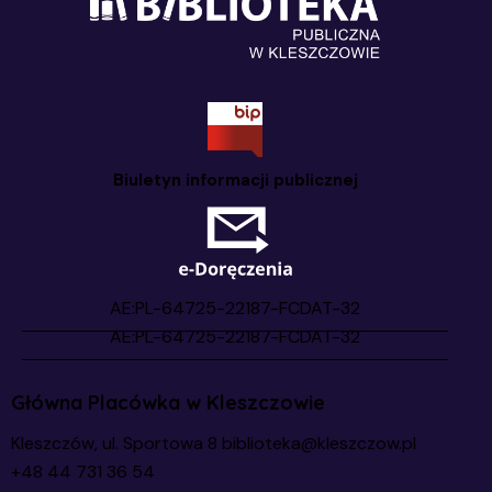
Biuletyn informacji publicznej
Główna Placówka w Kleszczowie
Kleszczów, ul. Sportowa 8
biblioteka@kleszczow.pl
+48 44 731 36 54