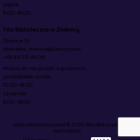
piątek:
8:00-16:00
Filia Biblioteczna w Żłobnicy
Żłobnica 25
biblioteka_zlobnica@kleszczow.pl
+48 44 731 46 09
Możesz do nas przyjść w godzinach:
poniedziałek-środa:
10:00-18:00
czwartek:
8:00-16:00
biblioteka.kleszczow.pl
© 2026. Wszelkie prawa
zastrzeżone