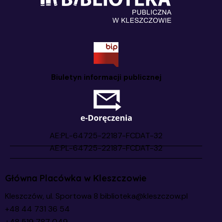
Biuletyn informacji publicznej
Główna Placówka w Kleszczowie
Kleszczów, ul. Sportowa 8
biblioteka@kleszczow.pl
+48 44 731 36 54
+48 519 787 049