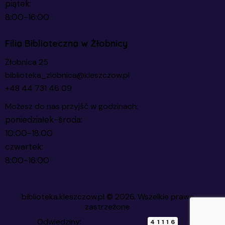
piątek:
8:00-16:00
Filia Biblioteczna w Żłobnicy
Żłobnica 25
biblioteka_zlobnica@kleszczow.pl
+48 44 731 46 09
Możesz do nas przyjść w godzinach:
poniedziałek-środa:
10:00-18:00
czwartek:
8:00-16:00
biblioteka.kleszczow.pl
© 2026. Wszelkie prawa
zastrzeżone
Odwiedziny:
41116