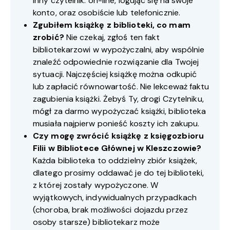
inny czytelnik: on-line, logując się na swoje
konto, oraz osobiście lub telefonicznie.
Zgubiłem książkę z biblioteki, co mam
zrobić?
Nie czekaj, zgłoś ten fakt
bibliotekarzowi w wypożyczalni, aby wspólnie
znaleźć odpowiednie rozwiązanie dla Twojej
sytuacji. Najczęściej książkę można odkupić
lub zapłacić równowartość. Nie lekceważ faktu
zagubienia książki. Żebyś Ty, drogi Czytelniku,
mógł za darmo wypożyczać książki, biblioteka
musiała najpierw ponieść koszty ich zakupu.
Czy mogę zwrócić książkę z księgozbioru
Filii w Bibliotece Głównej w Kleszczowie?
Każda biblioteka to oddzielny zbiór książek,
dlatego prosimy oddawać je do tej biblioteki,
z której zostały wypożyczone. W
wyjątkowych, indywidualnych przypadkach
(choroba, brak możliwości dojazdu przez
osoby starsze) bibliotekarz może