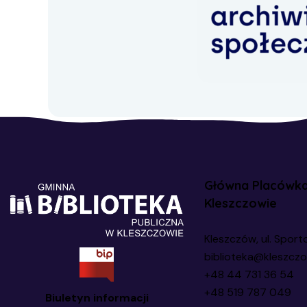
Główna Placówk
Kleszczowie
Kleszczów, ul. Sport
biblioteka@kleszczo
+48 44 731 36 54
+48 519 787 049
Biuletyn informacji