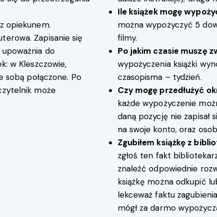
Ile książek mogę wypoż
 z opiekunem.
można wypożyczyć 5 dowo
terowa. Zapisanie się
filmy.
w upoważnia do
Po jakim czasie muszę zw
ek: w Kleszczowie,
wypożyczenia książki wynos
 ze sobą połączone. Po
czasopisma – tydzień.
czytelnik może
Czy mogę przedłużyć ok
każde wypożyczenie możn
daną pozycję nie zapisał si
na swoje konto, oraz osobi
Zgubiłem książkę z bibli
zgłoś ten fakt biblioteka
znaleźć odpowiednie rozwią
książkę można odkupić lu
lekceważ faktu zagubienia 
mógł za darmo wypożyczać 