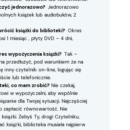
yczyć jednorazowo?
Jednorazowo
lnych książek lub audiobuków, 2
rócić książki do biblioteki?
Okres
i 1 miesiąc , płyty DVD – 4 dni,
res wypożyczenia książki?
Tak –
a przedłużyć, pod warunkiem że na
ę inny czytelnik: on-line, logując się
ście lub telefonicznie.
oteki, co mam zrobić?
Nie czekaj,
rzowi w wypożyczalni, aby wspólnie
zanie dla Twojej sytuacji. Najczęściej
b zapłacić równowartość. Nie
książki. Żebyś Ty, drogi Czytelniku,
książki, biblioteka musiała najpierw