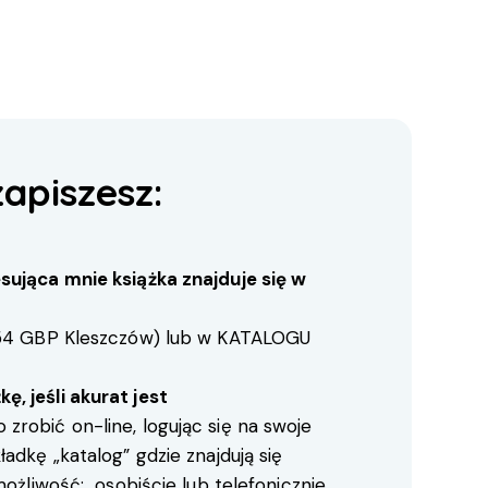
zapiszesz:
sująca mnie książka znajduje się w
54
GBP Kleszczów) lub w
KATALOGU
, jeśli akurat jest
zrobić on-line, logując się na swoje
adkę „katalog” gdzie znajdują się
możliwość: osobiście lub telefonicznie.