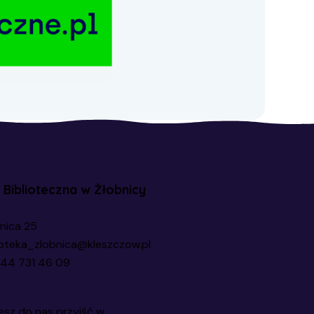
a Biblioteczna w Żłobnicy
nica 25
ioteka_zlobnica@kleszczow.pl
44 731 46 09
sz do nas przyjść w