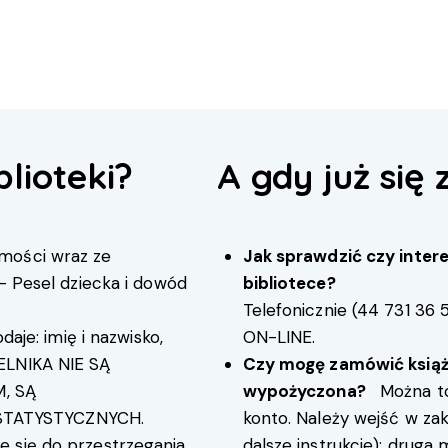
blioteki?
A gdy już się 
mości wraz ze
Jak sprawdzić czy intere
 – Pesel dziecka i dowód
bibliotece?
Telefonicznie (
44 731 36 
daje: imię i nazwisko,
ON-LINE
.
ELNIKA NIE SĄ
Czy mogę zamówić książkę
, SĄ
wypożyczona?
Można to 
TATYSTYCZNYCH.
konto. Należy wejść w zakł
 się do przestrzegania
dalsze instrukcje); druga 