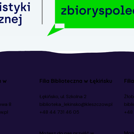
a w
Filia Biblioteczna w Łękińsku
Fili
Łękińsko, ul. Szkolna 2
Żłob
owa 8
biblioteka_lekinsko@kleszczow.pl
bibl
w.pl
+48 44 731 46 05
+48 
Może
Możesz do nas przyjść w