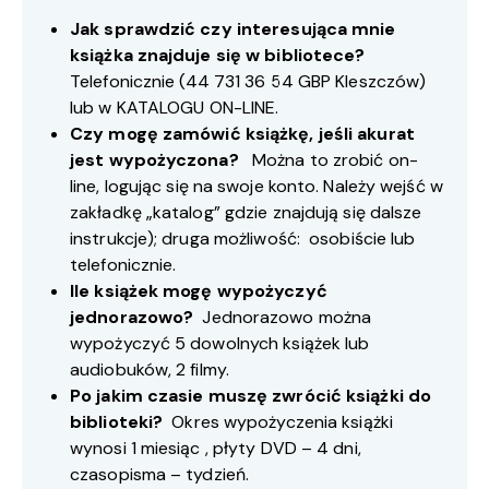
Jak sprawdzić czy interesująca mnie
książka znajduje się w bibliotece?
Telefonicznie (
44 731 36 54
GBP Kleszczów)
lub w
KATALOGU ON-LINE
.
Czy mogę zamówić książkę, jeśli akurat
jest wypożyczona?
Można to zrobić on-
line, logując się na swoje konto. Należy wejść w
zakładkę „katalog” gdzie znajdują się dalsze
instrukcje); druga możliwość: osobiście lub
telefonicznie.
Ile książek mogę wypożyczyć
jednorazowo?
Jednorazowo można
wypożyczyć 5 dowolnych książek lub
audiobuków, 2 filmy.
Po jakim czasie muszę zwrócić książki do
biblioteki?
Okres wypożyczenia książki
wynosi 1 miesiąc , płyty DVD – 4 dni,
czasopisma – tydzień.