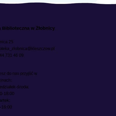
ia Biblioteczna w Żłobnicy
nica 25
ioteka_zlobnica@kleszczow.pl
44 731 46 09
sz do nas przyjść w
inach:
edziałek-środa:
0-18:00
rtek:
-16:00