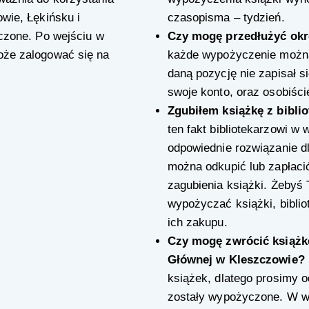
owie, Łękińsku i
czasopisma – tydzień.
ączone. Po wejściu w
Czy mogę przedłużyć okr
oże zalogować się na
każde wypożyczenie można
daną pozycję nie zapisał się
swoje konto, oraz osobiście
Zgubiłem książkę z bibli
ten fakt bibliotekarzowi w
odpowiednie rozwiązanie dl
można odkupić lub zapłaci
zagubienia książki. Żebyś 
wypożyczać książki, biblio
ich zakupu.
Czy mogę zwrócić książkę 
Głównej w Kleszczowie?
książek, dlatego prosimy od
zostały wypożyczone. W w