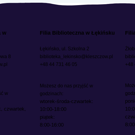
a w
Filia Biblioteczna w Łękińsku
Fil
Łękińsko, ul. Szkolna 2
Żłob
owa 8
biblioteka_lekinsko@kleszczow.pl
bibl
w.pl
+48 44 731 46 05
+48 
Może
Możesz do nas przyjść w
ść w
godz
godzinach:
poni
wtorek-środa-czwartek:
k, czwartek,
10:0
10:00-18:00
czwa
piątek:
8:00
8:00-16:00