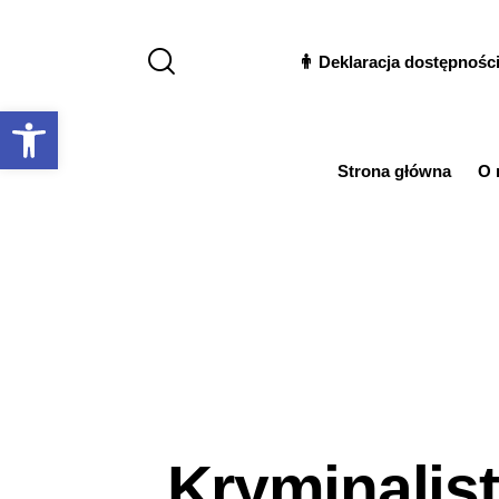
Deklaracja dostępnośc
Otwórz pasek narzędzi
Strona główna
O 
„Kryminalis