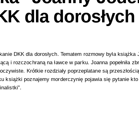
KK dla dorosłych
otkanie DKK dla dorosłych. Tematem rozmowy była książka J
zącą i rozczochraną na ławce w parku. Joanna popełniła zbr
i oczywiste. Krótkie rozdziały poprzeplatane są przeszłością 
u książki poznajemy morderczynię pojawia się pytanie kto z
alistki”.