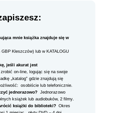
zapiszesz:
sująca mnie książka znajduje się w
4
GBP Kleszczów) lub w
KATALOGU
, jeśli akurat jest
robić on-line, logując się na swoje
adkę „katalog” gdzie znajdują się
ożliwość: osobiście lub telefonicznie.
yczyć jednorazowo?
Jednorazowo
ych książek lub audiobuków, 2 filmy.
ócić książki do biblioteki?
Okres
i 1 miesiąc , płyty DVD – 4 dni,