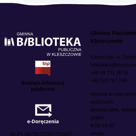
Główna Placówk
Kleszczowie
Kleszczów, ul. Sport
biblioteka@kleszczo
+48 44 731 36 54
+48 519 787 049
Biuletyn informacji
publicznej
Możesz do nas przyj
godzinach:
poniedziałek, wtore
piątek:
8:00-18:00
środa: