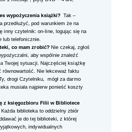
es wypożyczenia książki?
Tak –
 przedłużyć, pod warunkiem że na
 inny czytelnik: on-line, logując się na
 lub telefonicznie.
oteki, co mam zrobić?
Nie czekaj, zgłoś
 wypożyczalni, aby wspólnie znaleźć
a Twojej sytuacji. Najczęściej książkę
ć równowartość. Nie lekceważ faktu
Ty, drogi Czytelniku, mógł za darmo
teka musiała najpierw ponieść koszty
z księgozbioru Filii w Bibliotece
Każda biblioteka to oddzielny zbiór
dawać je do tej biblioteki, z której
yjątkowych, indywidualnych