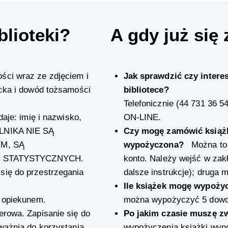
blioteki?
A gdy już się 
ści wraz ze zdjęciem i
Jak sprawdzić czy intere
ecka i dowód tożsamości
bibliotece?
Telefonicznie (
44 731 36 5
daje: imię i nazwisko,
ON-LINE
.
ELNIKA NIE SĄ
Czy mogę zamówić książkę
M, SĄ
wypożyczona?
Można to z
 STATYSTYCZNYCH.
konto. Należy wejść w zakł
się do przestrzegania
dalsze instrukcje); druga m
Ile książek mogę wypoż
z opiekunem.
można wypożyczyć 5 dowoln
erowa. Zapisanie się do
Po jakim czasie muszę zwr
ważnia do korzystania
wypożyczenia książki wynos