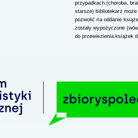
przypadkach (choroba, bra
starsze) bibliotekarz moż
pozwolić na oddanie książek 
zostały wypożyczone (wówc
do przewiezienia książek do