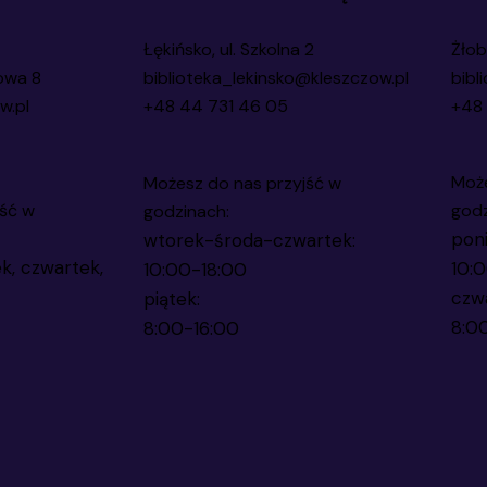
Łękińsko, ul. Szkolna 2
Żłob
owa 8
biblioteka_lekinsko@kleszczow.pl
bibl
w.pl
+48 44 731 46 05
+48 
Może
Możesz do nas przyjść w
ść w
godz
godzinach:
poni
wtorek-środa-czwartek:
k, czwartek,
10:
10:00-18:00
czw
piątek:
8:0
8:00-16:00