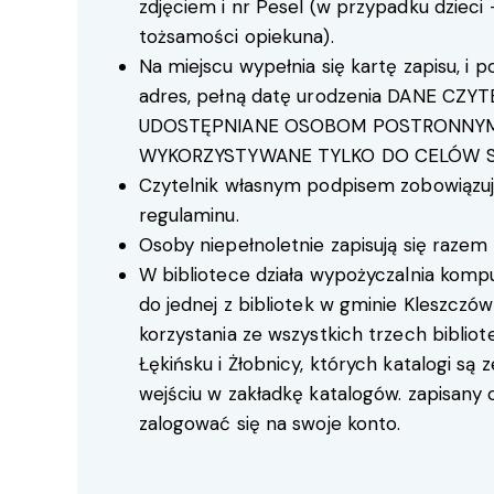
zdjęciem i nr Pesel (w przypadku dzieci
tożsamości opiekuna).
Na miejscu wypełnia się kartę zapisu, i po
adres, pełną datę urodzenia DANE CZYT
UDOSTĘPNIANE OSOBOM POSTRONNYM
WYKORZYSTYWANE TYLKO DO CELÓW S
Czytelnik własnym podpisem zobowiązuje
regulaminu.
Osoby niepełnoletnie zapisują się razem
W bibliotece działa wypożyczalnia kompu
do jednej z bibliotek w gminie Kleszczó
korzystania ze wszystkich trzech bibliot
Łękińsku i Żłobnicy, których katalogi są
wejściu w zakładkę katalogów. zapisany 
zalogować się na swoje konto.