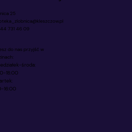
nica 25
ioteka_zlobnica@kleszczow.pl
44 731 46 09
sz do nas przyjść w
inach:
edziałek-środa:
00-18:00
artek:
0-16:00