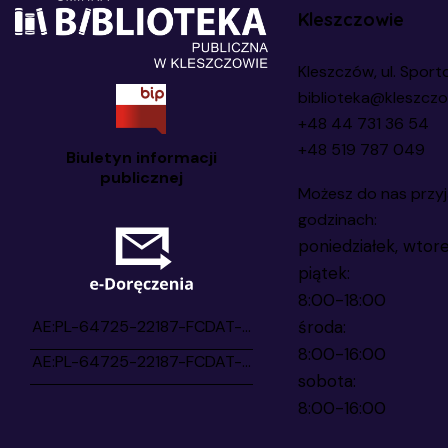
Kleszczowie
Kleszczów, ul. Sport
biblioteka@kleszczo
+48 44 731 36 54
+48 519 787 049
Biuletyn informacji
publicznej
Możesz do nas przyj
godzinach:
poniedziałek, wtore
piątek:
8:00-18:00
środa:
8:00-16:00
sobota:
8:00-16:00