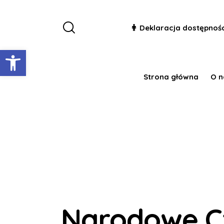
Deklaracja dostępnoś
Otwórz pasek narzędzi
Strona główna
O n
Narodowe C