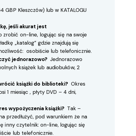
54
GBP Kleszczów) lub w
KATALOGU
, jeśli akurat jest
zrobić on-line, logując się na swoje
adkę „katalog” gdzie znajdują się
możliwość: osobiście lub telefonicznie.
yczyć jednorazowo?
Jednorazowo
lnych książek lub audiobuków, 2
rócić książki do biblioteki?
Okres
i 1 miesiąc , płyty DVD – 4 dni,
res wypożyczenia książki?
Tak –
a przedłużyć, pod warunkiem że na
ę inny czytelnik: on-line, logując się
ście lub telefonicznie.