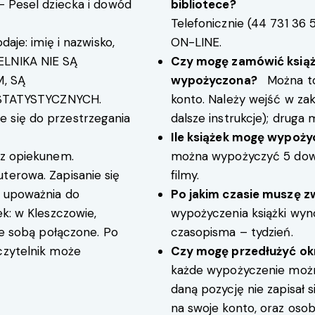
 – Pesel dziecka i dowód
bibliotece?
Telefonicznie (
44 731 36 
daje: imię i nazwisko,
ON-LINE
.
ELNIKA NIE SĄ
Czy mogę zamówić książkę
, SĄ
wypożyczona?
Można to 
TATYSTYCZNYCH.
konto. Należy wejść w zakł
 się do przestrzegania
dalsze instrukcje); druga 
Ile książek mogę wypoż
 z opiekunem.
można wypożyczyć 5 dowo
terowa. Zapisanie się
filmy.
w upoważnia do
Po jakim czasie muszę zw
ek: w Kleszczowie,
wypożyczenia książki wynos
 ze sobą połączone. Po
czasopisma – tydzień.
czytelnik może
Czy mogę przedłużyć ok
każde wypożyczenie możn
daną pozycję nie zapisał si
na swoje konto, oraz osobi