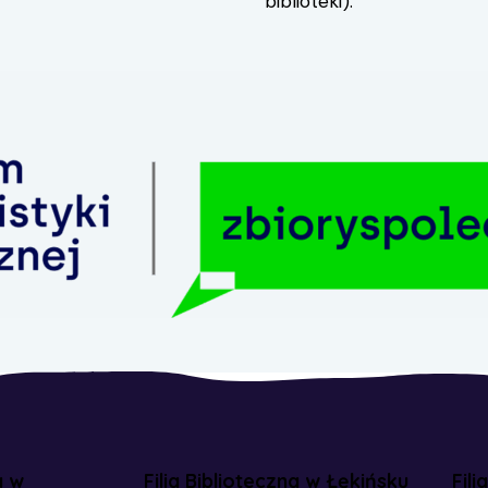
biblioteki).
a w
Filia Biblioteczna w Łękińsku
Fili