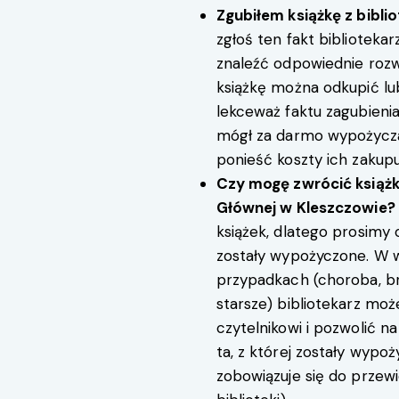
Zgubiłem książkę z bibli
zgłoś ten fakt biblioteka
znaleźć odpowiednie rozwią
książkę można odkupić lu
lekceważ faktu zagubienia 
mógł za darmo wypożyczać 
ponieść koszty ich zakupu
Czy mogę zwrócić książkę
Głównej w Kleszczowie?
książek, dlatego prosimy o
zostały wypożyczone. W w
przypadkach (choroba, br
starsze) bibliotekarz m
czytelnikowi i pozwolić na 
ta, z której zostały wyp
zobowiązuje się do przewi