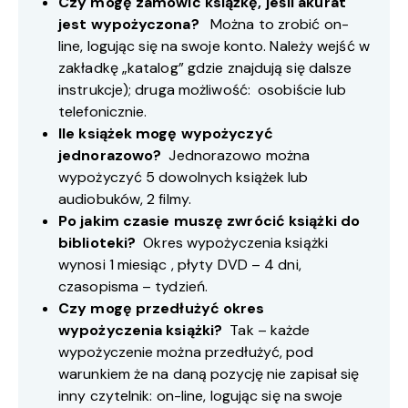
Czy mogę zamówić książkę, jeśli akurat
jest wypożyczona?
Można to zrobić on-
line, logując się na swoje konto. Należy wejść w
zakładkę „katalog” gdzie znajdują się dalsze
instrukcje); druga możliwość: osobiście lub
telefonicznie.
Ile książek mogę wypożyczyć
jednorazowo?
Jednorazowo można
wypożyczyć 5 dowolnych książek lub
audiobuków, 2 filmy.
Po jakim czasie muszę zwrócić książki do
biblioteki?
Okres wypożyczenia książki
wynosi 1 miesiąc , płyty DVD – 4 dni,
czasopisma – tydzień.
Czy mogę przedłużyć okres
wypożyczenia książki?
Tak – każde
wypożyczenie można przedłużyć, pod
warunkiem że na daną pozycję nie zapisał się
inny czytelnik: on-line, logując się na swoje