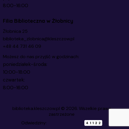
8:00-16:00
Filia Biblioteczna w Żłobnicy
Żłobnica 25
biblioteka_zlobnica@kleszczow.pl
+48 44 731 46 09
Możesz do nas przyjść w godzinach:
poniedziałek-środa:
10:00-18:00
czwartek:
8:00-16:00
biblioteka.kleszczow.pl
© 2026. Wszelkie prawa
zastrzeżone
Odwiedziny:
41122