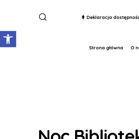
Deklaracja dostępnoś
Otwórz pasek narzędzi
Strona główna
O n
Noc Bibliote