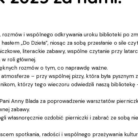
k, rozmów i wspólnego odkrywania uroku biblioteki po zm
asłem „Do Dzieła”, niosąc za sobą przesłanie o sile czyta
iczkowe, literackie zabawy, wspólne czytanie przy latar
w roli głównej.
i pięknych rozmów o tym, co naprawdę ważne.
j atmosferze – przy wspólnej pizzy, która była pysznym 
ikom, którzy tego wieczoru odwiedzili naszą bibliotekę
Pani Anny Blada za poprowadzenie warsztatów pierniczk
ywnej zabawy.
li własnoręcznie ozdobić pierniczki i zabrać ze sobą nie
jscem spotkania, radości i wspólnego przeżywania kultur