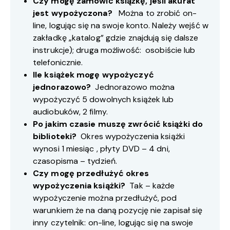
Czy mogę zamówić książkę, jeśli akurat
jest wypożyczona?
Można to zrobić on-
line, logując się na swoje konto. Należy wejść w
zakładkę „katalog” gdzie znajdują się dalsze
instrukcje); druga możliwość: osobiście lub
telefonicznie.
Ile książek mogę wypożyczyć
jednorazowo?
Jednorazowo można
wypożyczyć 5 dowolnych książek lub
audiobuków, 2 filmy.
Po jakim czasie muszę zwrócić książki do
biblioteki?
Okres wypożyczenia książki
wynosi 1 miesiąc , płyty DVD – 4 dni,
czasopisma – tydzień.
Czy mogę przedłużyć okres
wypożyczenia książki?
Tak – każde
wypożyczenie można przedłużyć, pod
warunkiem że na daną pozycję nie zapisał się
inny czytelnik: on-line, logując się na swoje