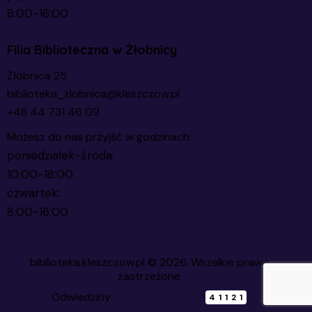
8:00-16:00
Filia Biblioteczna w Żłobnicy
Żłobnica 25
biblioteka_zlobnica@kleszczow.pl
+48 44 731 46 09
Możesz do nas przyjść w godzinach:
poniedziałek-środa:
10:00-18:00
czwartek:
8:00-16:00
biblioteka.kleszczow.pl
© 2026. Wszelkie prawa
zastrzeżone
Odwiedziny:
41121