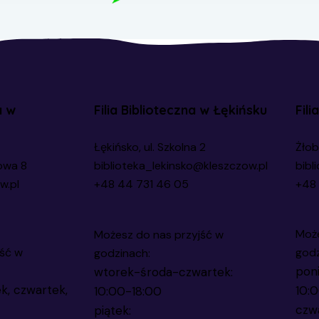
a w
Filia Biblioteczna w Łękińsku
Fili
Łękińsko, ul. Szkolna 2
Żłob
owa 8
biblioteka_lekinsko@kleszczow.pl
bibl
w.pl
+48 44 731 46 05
+48 
Może
Możesz do nas przyjść w
ść w
godz
godzinach:
poni
wtorek-środa-czwartek:
k, czwartek,
10:
10:00-18:00
czw
piątek: