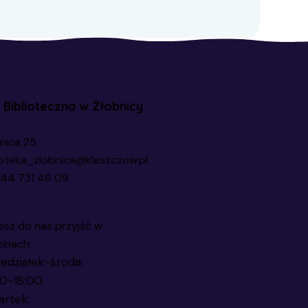
a Biblioteczna w Żłobnicy
nica 25
ioteka_zlobnica@kleszczow.pl
44 731 46 09
sz do nas przyjść w
inach:
edziałek-środa:
00-18:00
artek: