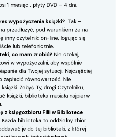
i 1 miesiąc , płyty DVD – 4 dni,
res wypożyczenia książki?
Tak –
a przedłużyć, pod warunkiem że na
ę inny czytelnik: on-line, logując się
ście lub telefonicznie.
oteki, co mam zrobić?
Nie czekaj,
rzowi w wypożyczalni, aby wspólnie
zanie dla Twojej sytuacji. Najczęściej
b zapłacić równowartość. Nie
książki. Żebyś Ty, drogi Czytelniku,
książki, biblioteka musiała najpierw
.
 z księgozbioru Filii w Bibliotece
Każda biblioteka to oddzielny zbiór
ddawać je do tej biblioteki, z której
yjątkowych, indywidualnych