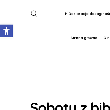
Deklaracja dostępnoś
Otwórz pasek narzędzi
Strona główna
O n
Soboty z bibl