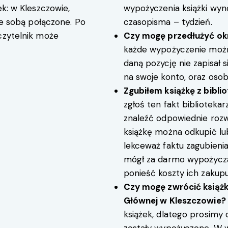
ek: w Kleszczowie,
wypożyczenia książki wynos
 ze sobą połączone. Po
czasopisma – tydzień.
czytelnik może
Czy mogę przedłużyć ok
każde wypożyczenie możn
daną pozycję nie zapisał si
na swoje konto, oraz osobi
Zgubiłem książkę z bibli
zgłoś ten fakt biblioteka
znaleźć odpowiednie rozwią
książkę można odkupić lu
lekceważ faktu zagubienia 
mógł za darmo wypożyczać 
ponieść koszty ich zakupu
Czy mogę zwrócić książkę
Głównej w Kleszczowie?
książek, dlatego prosimy o
zostały wypożyczone. W w