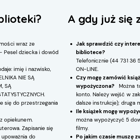
blioteki?
A gdy już się 
mości wraz ze
Jak sprawdzić czy intere
 – Pesel dziecka i dowód
bibliotece?
Telefonicznie (
44 731 36 
daje: imię i nazwisko,
ON-LINE
.
ELNIKA NIE SĄ
Czy mogę zamówić książkę
, SĄ
wypożyczona?
Można to 
TATYSTYCZNYCH.
konto. Należy wejść w zakł
 się do przestrzegania
dalsze instrukcje); druga 
Ile książek mogę wypoż
 z opiekunem.
można wypożyczyć 5 dowo
terowa. Zapisanie się
filmy.
w upoważnia do
Po jakim czasie muszę zw