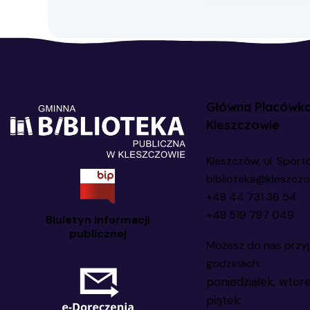
Główna Placówk
Kleszczowie
Kleszczów, ul. Sport
biblioteka@kleszczo
+48 44 731 36 54
+48 519 787 049
Biuletyn informacji
publicznej
Możesz do nas przyj
godzinach:
poniedziałek, wtore
piątek: