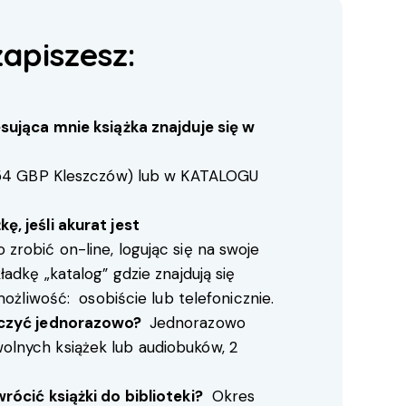
zapiszesz:
sująca mnie książka znajduje się w
54
GBP Kleszczów) lub w
KATALOGU
, jeśli akurat jest
zrobić on-line, logując się na swoje
adkę „katalog” gdzie znajdują się
możliwość: osobiście lub telefonicznie.
yczyć jednorazowo?
Jednorazowo
lnych książek lub audiobuków, 2
rócić książki do biblioteki?
Okres