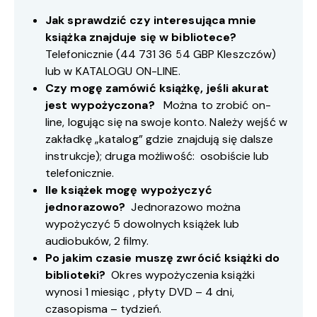
Jak sprawdzić czy interesująca mnie
książka znajduje się w bibliotece?
Telefonicznie (
44 731 36 54
GBP Kleszczów)
lub w
KATALOGU ON-LINE
.
Czy mogę zamówić książkę, jeśli akurat
jest wypożyczona?
Można to zrobić on-
line, logując się na swoje konto. Należy wejść w
zakładkę „katalog” gdzie znajdują się dalsze
instrukcje); druga możliwość: osobiście lub
telefonicznie.
Ile książek mogę wypożyczyć
jednorazowo?
Jednorazowo można
wypożyczyć 5 dowolnych książek lub
audiobuków, 2 filmy.
Po jakim czasie muszę zwrócić książki do
biblioteki?
Okres wypożyczenia książki
wynosi 1 miesiąc , płyty DVD – 4 dni,
czasopisma – tydzień.