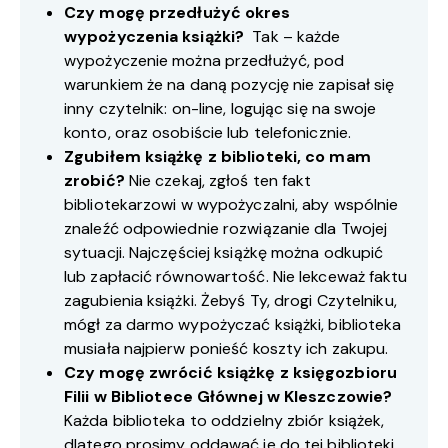
Czy mogę przedłużyć okres
wypożyczenia książki?
Tak – każde
wypożyczenie można przedłużyć, pod
warunkiem że na daną pozycję nie zapisał się
inny czytelnik: on-line, logując się na swoje
konto, oraz osobiście lub telefonicznie.
Zgubiłem książkę z biblioteki, co mam
zrobić?
Nie czekaj, zgłoś ten fakt
bibliotekarzowi w wypożyczalni, aby wspólnie
znaleźć odpowiednie rozwiązanie dla Twojej
sytuacji. Najczęściej książkę można odkupić
lub zapłacić równowartość. Nie lekceważ faktu
zagubienia książki. Żebyś Ty, drogi Czytelniku,
mógł za darmo wypożyczać książki, biblioteka
musiała najpierw ponieść koszty ich zakupu.
Czy mogę zwrócić książkę z księgozbioru
Filii w Bibliotece Głównej w Kleszczowie?
Każda biblioteka to oddzielny zbiór książek,
dlatego prosimy oddawać je do tej biblioteki,