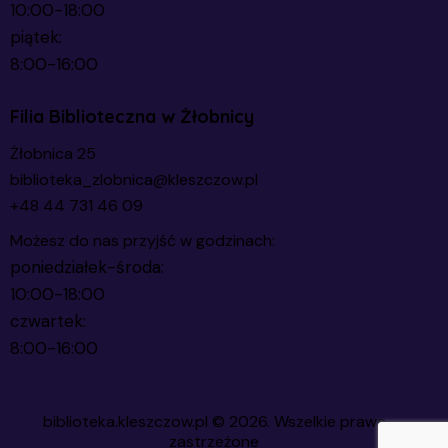
10:00-18:00
piątek:
8:00-16:00
Filia Biblioteczna w Żłobnicy
Żłobnica 25
biblioteka_zlobnica@kleszczow.pl
+48 44 731 46 09
Możesz do nas przyjść w godzinach:
poniedziałek-środa:
10:00-18:00
czwartek:
8:00-16:00
biblioteka.kleszczow.pl
© 2026. Wszelkie prawa
zastrzeżone