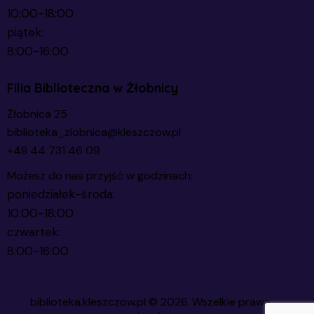
10:00-18:00
piątek:
8:00-16:00
Filia Biblioteczna w Żłobnicy
Żłobnica 25
biblioteka_zlobnica@kleszczow.pl
+48 44 731 46 09
Możesz do nas przyjść w godzinach:
poniedziałek-środa:
10:00-18:00
czwartek:
8:00-16:00
biblioteka.kleszczow.pl
© 2026. Wszelkie prawa