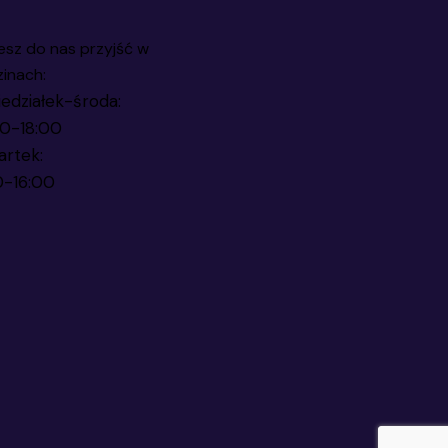
sz do nas przyjść w
inach:
edziałek-środa:
00-18:00
artek:
0-16:00