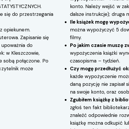
TATYSTYCZNYCH.
konto. Należy wejść w zakł
 się do przestrzegania
dalsze instrukcje); druga 
Ile książek mogę wypoż
 z opiekunem.
można wypożyczyć 5 dowo
terowa. Zapisanie się
filmy.
w upoważnia do
Po jakim czasie muszę zw
ek: w Kleszczowie,
wypożyczenia książki wynos
 ze sobą połączone. Po
czasopisma – tydzień.
czytelnik może
Czy mogę przedłużyć ok
każde wypożyczenie możn
daną pozycję nie zapisał si
na swoje konto, oraz osobi
Zgubiłem książkę z bibli
zgłoś ten fakt biblioteka
znaleźć odpowiednie rozwią
książkę można odkupić lu