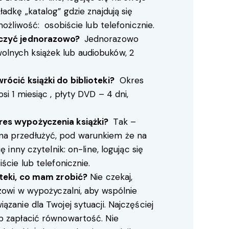
adkę „katalog” gdzie znajdują się
możliwość: osobiście lub telefonicznie.
yczyć jednorazowo?
Jednorazowo
lnych książek lub audiobuków, 2
rócić książki do biblioteki?
Okres
i 1 miesiąc , płyty DVD – 4 dni,
res wypożyczenia książki?
Tak –
a przedłużyć, pod warunkiem że na
ę inny czytelnik: on-line, logując się
ście lub telefonicznie.
oteki, co mam zrobić?
Nie czekaj,
rzowi w wypożyczalni, aby wspólnie
zanie dla Twojej sytuacji. Najczęściej
b zapłacić równowartość. Nie