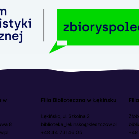
a w
Filia Biblioteczna w Łękińsku
Fili
Łękińsko, ul. Szkolna 2
Żłob
owa 8
biblioteka_lekinsko@kleszczow.pl
bibl
w.pl
+48 44 731 46 05
+48 