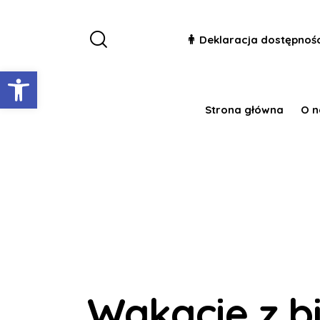
Deklaracja dostępnoś
Otwórz pasek narzędzi
Strona główna
O n
Wakacje z bi