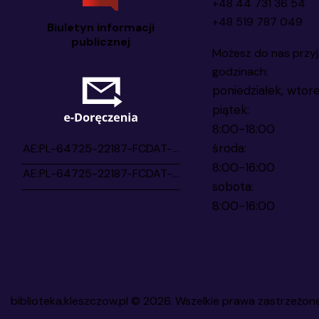
+48 44 731 36 54
+48 519 787 049
Biuletyn informacji
publicznej
Możesz do nas przyj
godzinach:
poniedziałek, wtore
piątek:
8:00-18:00
środa:
8:00-16:00
sobota:
8:00-16:00
biblioteka.kleszczow.pl
© 2026. Wszelkie prawa zastrzeżon