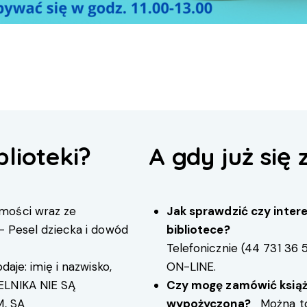
blioteki?
A gdy już się 
mości wraz ze
Jak sprawdzić czy intere
 – Pesel dziecka i dowód
bibliotece?
Telefonicznie (
44 731 36 
daje: imię i nazwisko,
ON-LINE
.
ELNIKA NIE SĄ
Czy mogę zamówić książkę
, SĄ
wypożyczona?
Można to 