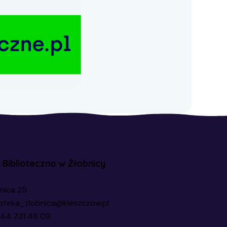
a Biblioteczna w Żłobnicy
nica 25
ioteka_zlobnica@kleszczow.pl
44 731 46 09