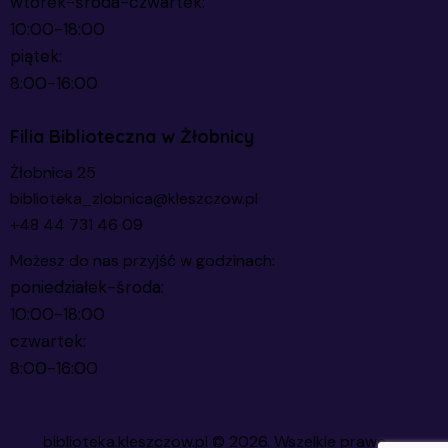
wtorek-środa-czwartek:
10:00-18:00
piątek:
8:00-16:00
Filia Biblioteczna w Żłobnicy
Żłobnica 25
biblioteka_zlobnica@kleszczow.pl
+48 44 731 46 09
Możesz do nas przyjść w godzinach:
poniedziałek-środa:
10:00-18:00
czwartek:
8:00-16:00
biblioteka.kleszczow.pl
© 2026. Wszelkie prawa