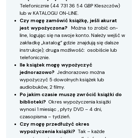
Telefonicznie (
44 731 36 54
GBP Kleszczów)
lub w
KATALOGU ON-LINE
.
Czy mogę zamówić książkę, jeśli akurat
jest wypożyczona?
Można to zrobić on-
line, logując się na swoje konto. Należy wejść w
zakładkę „katalog” gdzie znajdują się dalsze
instrukcje); druga możliwość: osobiście lub
telefonicznie.
Ile książek mogę wypożyczyć
jednorazowo?
Jednorazowo można
wypożyczyć 5 dowolnych książek lub
audiobuków, 2 filmy.
Po jakim czasie muszę zwrócić książki do
biblioteki?
Okres wypożyczenia książki
wynosi 1 miesiąc , płyty DVD – 4 dni,
czasopisma – tydzień.
Czy mogę przedłużyć okres
wypożyczenia książki?
Tak – każde